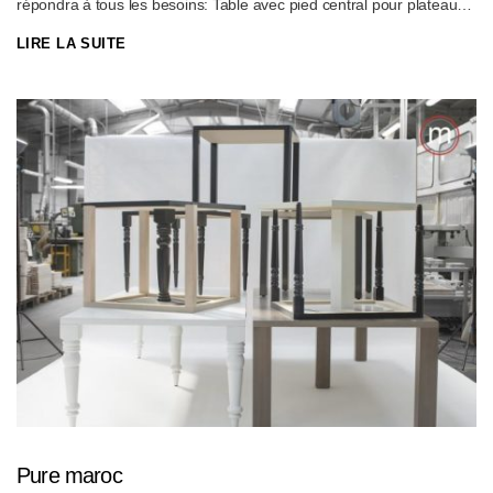
répondra à tous les besoins: Table avec pied central pour plateau
rond ou carré, Flexibilité des dimensions de plateaux allant de
LIRE LA SUITE
60×60 cm jusqu’à un diamètre de 140 cm. Différentes finitions
(époxy, inox, inox satiné, laiton, corten). Plateau selon votre choix!
En mélaminé, HPL, stratifié compact, placage de bois ou bois
massif. Dimension et épaisseur du plateau selon votre souhait.
Pure maroc