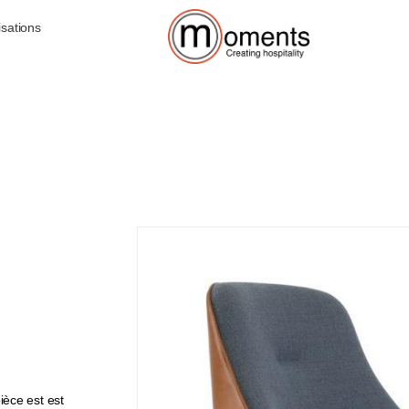
isations
ièce est est