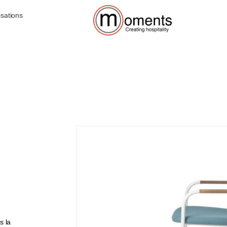
isations
s la