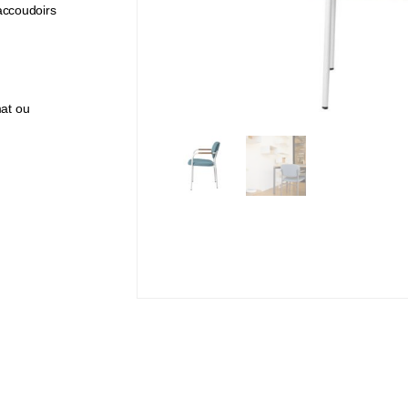
 accoudoirs
mat ou