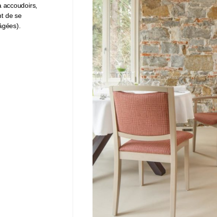
à accoudoirs,
nt de se
âgées).