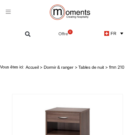
0
FR
Vous êtes ici:
>
>
> fmn 210
Accueil
Dormir & ranger
Tables de nuit